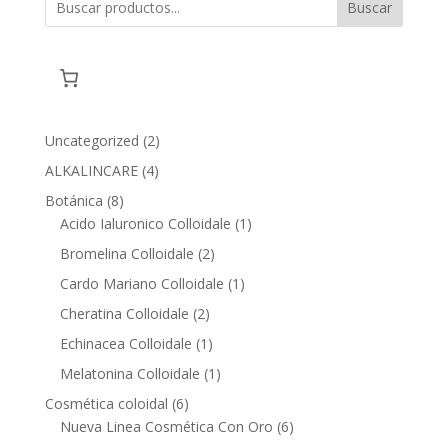
Buscar
2
Uncategorized
2
products
4
ALKALINCARE
4
products
8
Botánica
8
products
1
Acido Ialuronico Colloidale
1
product
2
Bromelina Colloidale
2
products
1
Cardo Mariano Colloidale
1
product
2
Cheratina Colloidale
2
products
1
Echinacea Colloidale
1
product
1
Melatonina Colloidale
1
product
6
Cosmética coloidal
6
products
6
Nueva Linea Cosmética Con Oro
6