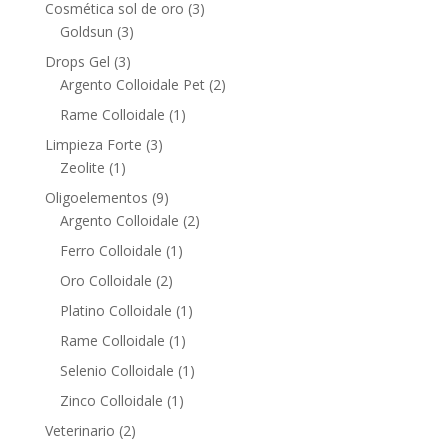
products
3
Cosmética sol de oro
3
3
products
Goldsun
3
products
3
Drops Gel
3
products
2
Argento Colloidale Pet
2
products
1
Rame Colloidale
1
product
3
Limpieza Forte
3
1
products
Zeolite
1
product
9
Oligoelementos
9
products
2
Argento Colloidale
2
products
1
Ferro Colloidale
1
product
2
Oro Colloidale
2
products
1
Platino Colloidale
1
product
1
Rame Colloidale
1
product
1
Selenio Colloidale
1
product
1
Zinco Colloidale
1
product
2
Veterinario
2