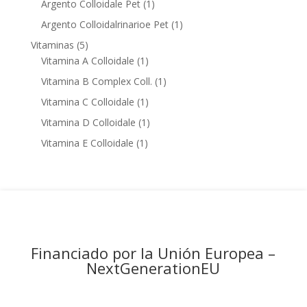
products
1
Argento Colloidale Pet
1
product
1
Argento Colloidalrinarioe Pet
1
product
5
Vitaminas
5
products
1
Vitamina A Colloidale
1
product
1
Vitamina B Complex Coll.
1
product
1
Vitamina C Colloidale
1
product
1
Vitamina D Colloidale
1
product
1
Vitamina E Colloidale
1
product
Financiado por la Unión Europea –
NextGenerationEU