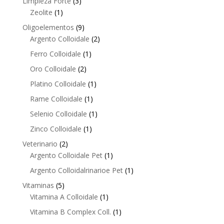
3
Limpieza Forte
3
1
products
Zeolite
1
product
9
Oligoelementos
9
products
2
Argento Colloidale
2
products
1
Ferro Colloidale
1
product
2
Oro Colloidale
2
products
1
Platino Colloidale
1
product
1
Rame Colloidale
1
product
1
Selenio Colloidale
1
product
1
Zinco Colloidale
1
product
2
Veterinario
2
products
1
Argento Colloidale Pet
1
product
1
Argento Colloidalrinarioe Pet
1
product
5
Vitaminas
5
products
1
Vitamina A Colloidale
1
product
1
Vitamina B Complex Coll.
1
product