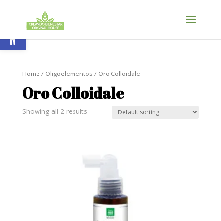
Skip
to
content
Abrir barra de herramientas
Home
/
Oligoelementos
/ Oro Colloidale
Oro Colloidale
Showing all 2 results