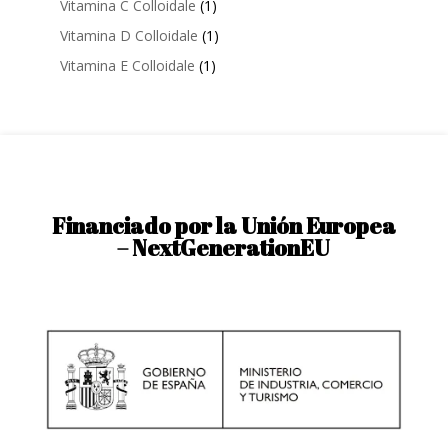
1
Vitamina C Colloidale
1
product
1
Vitamina D Colloidale
1
product
1
Vitamina E Colloidale
1
product
Financiado por la Unión Europea
– NextGenerationEU