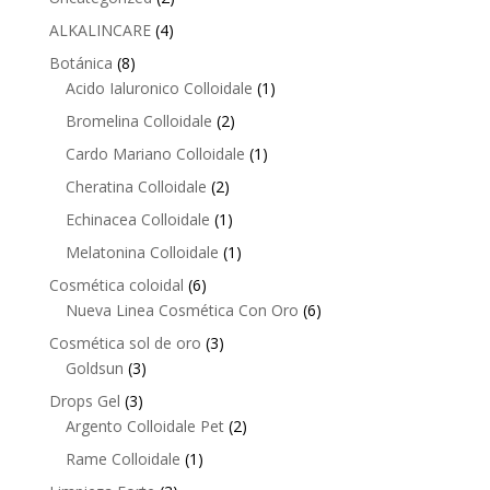
products
4
ALKALINCARE
4
products
8
Botánica
8
products
1
Acido Ialuronico Colloidale
1
product
2
Bromelina Colloidale
2
products
1
Cardo Mariano Colloidale
1
product
2
Cheratina Colloidale
2
products
1
Echinacea Colloidale
1
product
1
Melatonina Colloidale
1
product
6
Cosmética coloidal
6
products
6
Nueva Linea Cosmética Con Oro
6
products
3
Cosmética sol de oro
3
3
products
Goldsun
3
products
3
Drops Gel
3
products
2
Argento Colloidale Pet
2
products
1
Rame Colloidale
1
product