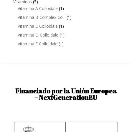
5
Vitaminas
5
products
1
Vitamina A Colloidale
1
product
1
Vitamina B Complex Coll.
1
product
1
Vitamina C Colloidale
1
product
1
Vitamina D Colloidale
1
product
1
Vitamina E Colloidale
1
product
Financiado por la Unión Europea
– NextGenerationEU