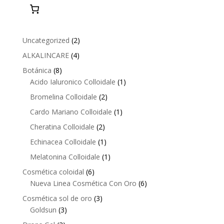
2
Uncategorized
2
products
4
ALKALINCARE
4
products
8
Botánica
8
products
1
Acido Ialuronico Colloidale
1
product
2
Bromelina Colloidale
2
products
1
Cardo Mariano Colloidale
1
product
2
Cheratina Colloidale
2
products
1
Echinacea Colloidale
1
product
1
Melatonina Colloidale
1
product
6
Cosmética coloidal
6
products
6
Nueva Linea Cosmética Con Oro
6
products
3
Cosmética sol de oro
3
3
products
Goldsun
3
products