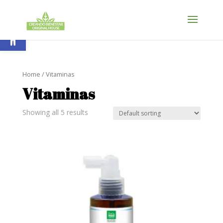
Skip
to
content
Abrir barra de herramientas
Home
/ Vitaminas
Vitaminas
Showing all 5 results