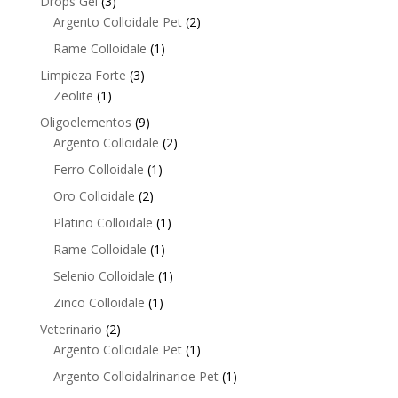
3
Drops Gel
3
products
2
Argento Colloidale Pet
2
products
1
Rame Colloidale
1
product
3
Limpieza Forte
3
1
products
Zeolite
1
product
9
Oligoelementos
9
products
2
Argento Colloidale
2
products
1
Ferro Colloidale
1
product
2
Oro Colloidale
2
products
1
Platino Colloidale
1
product
1
Rame Colloidale
1
product
1
Selenio Colloidale
1
product
1
Zinco Colloidale
1
product
2
Veterinario
2
products
1
Argento Colloidale Pet
1
product
1
Argento Colloidalrinarioe Pet
1
product