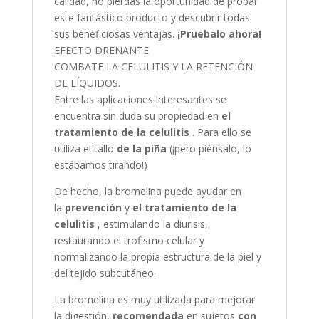
calidad, no pierdas la oportunidad de probar
este fantástico producto y descubrir todas
sus beneficiosas ventajas.
¡Pruebalo ahora!
EFECTO DRENANTE
COMBATE LA CELULITIS Y LA RETENCIÓN
DE LÍQUIDOS.
Entre las aplicaciones interesantes se
encuentra sin duda su propiedad en
el
tratamiento de la celulitis
. Para ello se
utiliza el tallo
de la piña
(¡pero piénsalo, lo
estábamos tirando!)
De hecho, la bromelina puede ayudar en
la
prevención
y
el tratamiento de la
celulitis
, estimulando la diurisis,
restaurando el trofismo celular y
normalizando la propia estructura de la piel y
del tejido subcutáneo.
La bromelina es muy utilizada para mejorar
la digestión,
recomendada
en sujetos
con