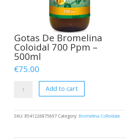
Gotas De Bromelina
Coloidal 700 Ppm –
500ml
€
75.00
Gotas
Add to cart
De
Bromelina
Coloidal
700
SKU:
8541226875697
Category:
Bromelina Colloidale
Ppm
-
500ml