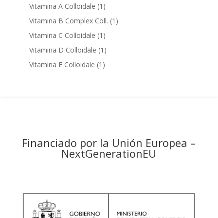
products
1
Vitamina A Colloidale
1
product
1
Vitamina B Complex Coll.
1
product
1
Vitamina C Colloidale
1
product
1
Vitamina D Colloidale
1
product
1
Vitamina E Colloidale
1
product
Financiado por la Unión Europea –
NextGenerationEU