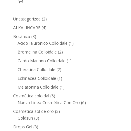
2
Uncategorized
2
products
4
ALKALINCARE
4
products
8
Botánica
8
products
1
Acido Ialuronico Colloidale
1
product
2
Bromelina Colloidale
2
products
1
Cardo Mariano Colloidale
1
product
2
Cheratina Colloidale
2
products
1
Echinacea Colloidale
1
product
1
Melatonina Colloidale
1
product
6
Cosmética coloidal
6
products
6
Nueva Linea Cosmética Con Oro
6
products
3
Cosmética sol de oro
3
3
products
Goldsun
3
products
3
Drops Gel
3