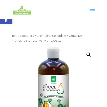
Skip
to
content
Abrir barra de herramientas
Home
/
Botánica
/
Bromelina Colloidale
/ Gotas De
Bromelina Coloidal 700 Ppm – 500ml