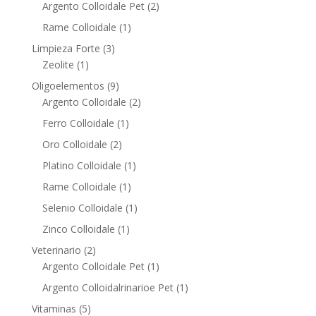
products
2
Argento Colloidale Pet
2
products
1
Rame Colloidale
1
product
3
Limpieza Forte
3
1
products
Zeolite
1
product
9
Oligoelementos
9
products
2
Argento Colloidale
2
products
1
Ferro Colloidale
1
product
2
Oro Colloidale
2
products
1
Platino Colloidale
1
product
1
Rame Colloidale
1
product
1
Selenio Colloidale
1
product
1
Zinco Colloidale
1
product
2
Veterinario
2
products
1
Argento Colloidale Pet
1
product
1
Argento Colloidalrinarioe Pet
1
product
5
Vitaminas
5