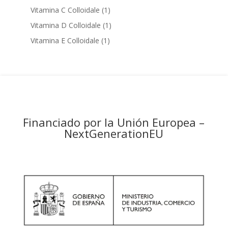
product
1
Vitamina C Colloidale
1
product
1
Vitamina D Colloidale
1
product
1
Vitamina E Colloidale
1
product
Financiado por la Unión Europea –
NextGenerationEU