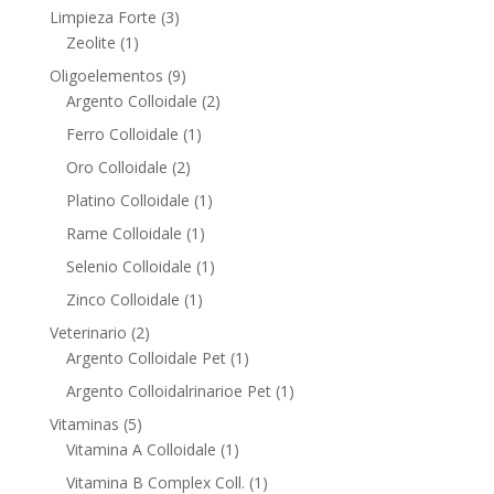
product
3
Limpieza Forte
3
1
products
Zeolite
1
product
9
Oligoelementos
9
products
2
Argento Colloidale
2
products
1
Ferro Colloidale
1
product
2
Oro Colloidale
2
products
1
Platino Colloidale
1
product
1
Rame Colloidale
1
product
1
Selenio Colloidale
1
product
1
Zinco Colloidale
1
product
2
Veterinario
2
products
1
Argento Colloidale Pet
1
product
1
Argento Colloidalrinarioe Pet
1
product
5
Vitaminas
5
products
1
Vitamina A Colloidale
1
product
1
Vitamina B Complex Coll.
1