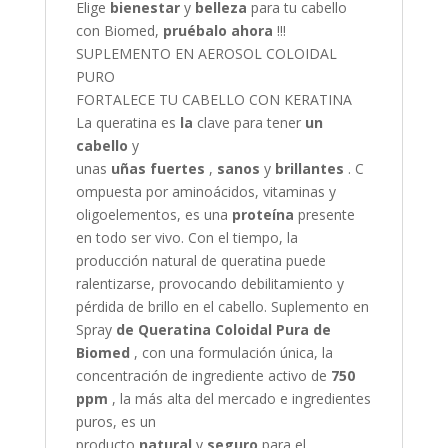
Elige
bienestar
y
belleza
para tu cabello
con Biomed,
pruébalo ahora
!!!
SUPLEMENTO EN AEROSOL COLOIDAL
PURO
FORTALECE TU CABELLO CON KERATINA
La queratina es
la
clave para tener
un
cabello
y
unas
uñas
fuertes
,
sanos
y
brillantes
. C
ompuesta por aminoácidos, vitaminas y
oligoelementos, es una
proteína
presente
en todo ser vivo. Con el tiempo, la
producción natural de queratina puede
ralentizarse, provocando debilitamiento y
pérdida de brillo en el cabello. Suplemento en
Spray
de Queratina Coloidal Pura de
Biomed
, con una formulación única, la
concentración de ingrediente activo de
750
ppm
, la más alta del mercado e ingredientes
puros, es un
producto
natural
y
seguro
para el