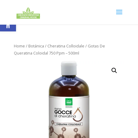
Skip
to
content
Abrir barra de herramientas
Home
/
Botánica
/
Cheratina Colloidale
/ Gotas De
Queratina Coloidal 750 Ppm – 500ml