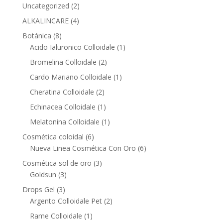
2
Uncategorized
2
products
4
ALKALINCARE
4
products
8
Botánica
8
products
1
Acido Ialuronico Colloidale
1
product
2
Bromelina Colloidale
2
products
1
Cardo Mariano Colloidale
1
product
2
Cheratina Colloidale
2
products
1
Echinacea Colloidale
1
product
1
Melatonina Colloidale
1
product
6
Cosmética coloidal
6
products
6
Nueva Linea Cosmética Con Oro
6
products
3
Cosmética sol de oro
3
3
products
Goldsun
3
products
3
Drops Gel
3
products
2
Argento Colloidale Pet
2
products
1
Rame Colloidale
1