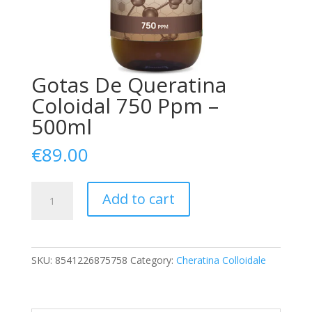
Gotas De Queratina
Coloidal 750 Ppm –
500ml
€
89.00
Gotas
Add to cart
De
Queratina
Coloidal
750
SKU:
8541226875758
Category:
Cheratina Colloidale
Ppm
-
500ml