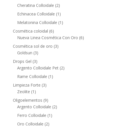
product
2
Cheratina Colloidale
2
products
1
Echinacea Colloidale
1
product
1
Melatonina Colloidale
1
product
6
Cosmética coloidal
6
products
6
Nueva Linea Cosmética Con Oro
6
products
3
Cosmética sol de oro
3
3
products
Goldsun
3
products
3
Drops Gel
3
products
2
Argento Colloidale Pet
2
products
1
Rame Colloidale
1
product
3
Limpieza Forte
3
1
products
Zeolite
1
product
9
Oligoelementos
9
products
2
Argento Colloidale
2
products
1
Ferro Colloidale
1
product
2
Oro Colloidale
2