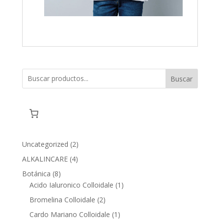
Buscar
2
Uncategorized
2
products
4
ALKALINCARE
4
products
8
Botánica
8
products
1
Acido Ialuronico Colloidale
1
product
2
Bromelina Colloidale
2
products
1
Cardo Mariano Colloidale
1