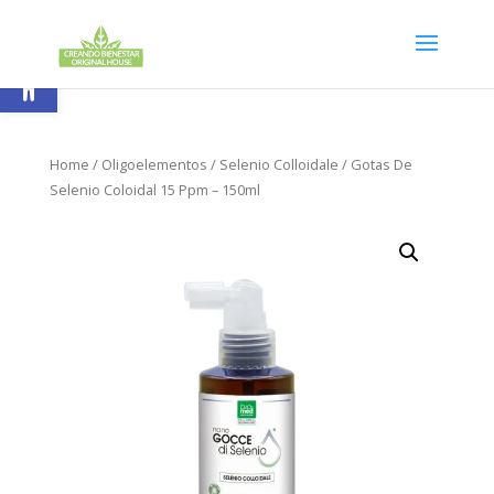
Skip
to
content
Abrir barra de herramientas
Home
/
Oligoelementos
/
Selenio Colloidale
/ Gotas De
Selenio Coloidal 15 Ppm – 150ml