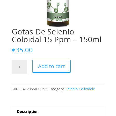
Gotas De Selenio
Coloidal 15 Ppm – 150ml
€
35.00
Gotas
Add to cart
De
Selenio
Coloidal
15
SKU:
3412055072395
Category:
Selenio Colloidale
Ppm
-
150ml
quantity
Description