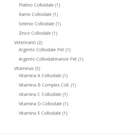
products
1
Platino Colloidale
1
product
1
Rame Colloidale
1
product
1
Selenio Colloidale
1
product
1
Zinco Colloidale
1
product
2
Veterinario
2
products
1
Argento Colloidale Pet
1
product
1
Argento Colloidalrinarioe Pet
1
product
5
Vitaminas
5
products
1
Vitamina A Colloidale
1
product
1
Vitamina B Complex Coll.
1
product
1
Vitamina C Colloidale
1
product
1
Vitamina D Colloidale
1
product
1
Vitamina E Colloidale
1
product