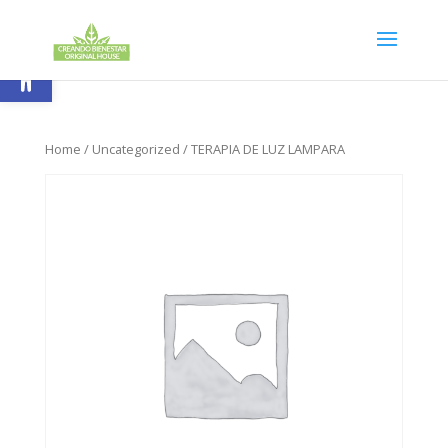
Skip
to
content
Abrir barra de herramientas
Home
/
Uncategorized
/ TERAPIA DE LUZ LAMPARA