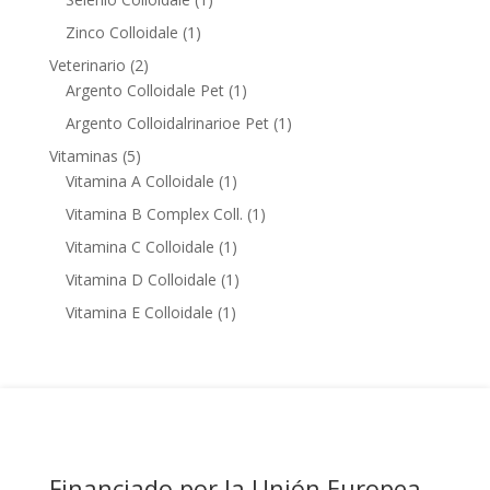
product
1
Zinco Colloidale
1
product
2
Veterinario
2
products
1
Argento Colloidale Pet
1
product
1
Argento Colloidalrinarioe Pet
1
product
5
Vitaminas
5
products
1
Vitamina A Colloidale
1
product
1
Vitamina B Complex Coll.
1
product
1
Vitamina C Colloidale
1
product
1
Vitamina D Colloidale
1
product
1
Vitamina E Colloidale
1
product
Financiado por la Unión Europea –