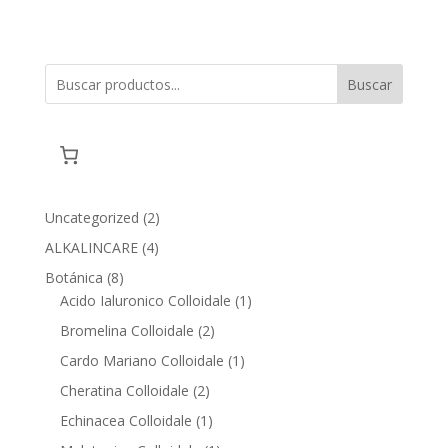
Buscar
2
Uncategorized
2
products
4
ALKALINCARE
4
products
8
Botánica
8
products
1
Acido Ialuronico Colloidale
1
product
2
Bromelina Colloidale
2
products
1
Cardo Mariano Colloidale
1
product
2
Cheratina Colloidale
2
products
1
Echinacea Colloidale
1
product