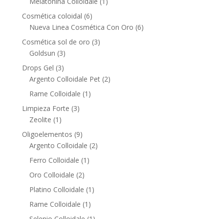
1
Melatonina Colloidale
1
product
6
Cosmética coloidal
6
products
6
Nueva Linea Cosmética Con Oro
6
products
3
Cosmética sol de oro
3
3
products
Goldsun
3
products
3
Drops Gel
3
products
2
Argento Colloidale Pet
2
products
1
Rame Colloidale
1
product
3
Limpieza Forte
3
1
products
Zeolite
1
product
9
Oligoelementos
9
products
2
Argento Colloidale
2
products
1
Ferro Colloidale
1
product
2
Oro Colloidale
2
products
1
Platino Colloidale
1
product
1
Rame Colloidale
1
product
1
Selenio Colloidale
1